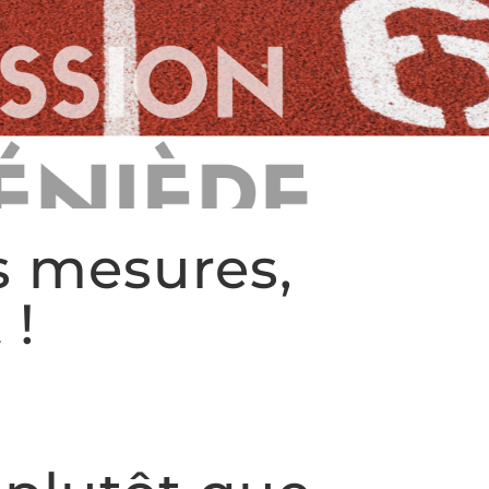
s mesures,
 !