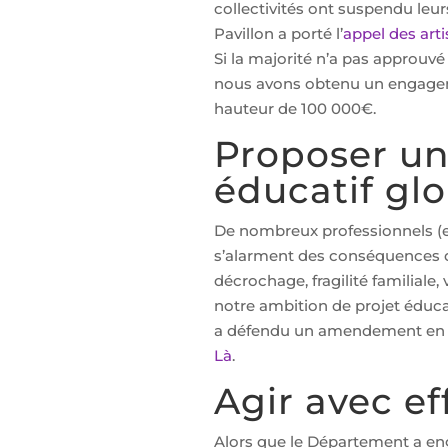
collectivités ont suspendu leu
Pavillon a porté l’
appel des art
Si la majorité n’a pas approuv
nous avons obtenu un engageme
hauteur de 100 000€.
Proposer u
éducatif glo
De nombreux professionnels (e
s’alarment des conséquences de 
décrochage, fragilité familiale
notre ambition de projet éducat
a défendu un amendement en fa
Là
.
Agir avec ef
Alors que le Département a enga