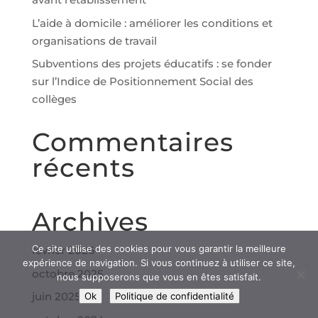
L’aide à domicile : améliorer les conditions et
organisations de travail
Subventions des projets éducatifs : se fonder
sur l’Indice de Positionnement Social des
collèges
Commentaires
récents
Archives
Ce site utilise des cookies pour vous garantir la meilleure
février 2026
expérience de navigation. Si vous continuez à utiliser ce site,
octobre 2025
nous supposerons que vous en êtes satisfait.
juin 2025
Ok
Politique de confidentialité