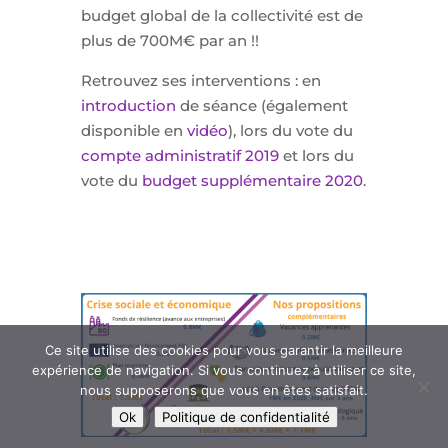
budget global de la collectivité est de
plus de 700M€ par an !!
Retrouvez ses interventions : en
introduction
de séance (également
disponible en
vidéo
), lors du vote du
compte administratif 2019
et lors du
vote du
budget supplémentaire 2020
.
Ce site utilise des cookies pour vous garantir la meilleure
expérience de navigation. Si vous continuez à utiliser ce site,
nous supposerons que vous en êtes satisfait.
Ok
Politique de confidentialité